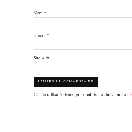
Nom
*
E-mail
*
Site web
Ce site utilise Akismet pour réduire les indésirables.
E