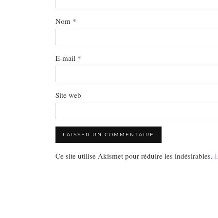
Nom
*
E-mail
*
Site web
Ce site utilise Akismet pour réduire les indésirables.
E