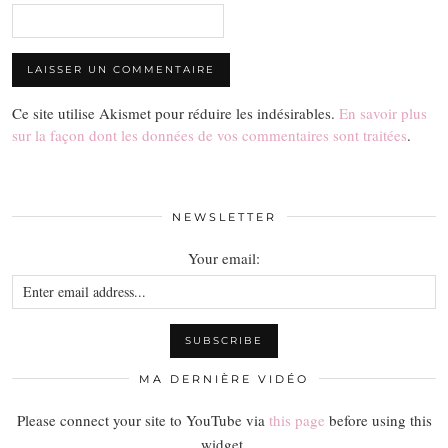
Ce site utilise Akismet pour réduire les indésirables.
En savoir plus
sur la façon dont les données de vos commentaires sont traitées
.
NEWSLETTER
Your email:
MA DERNIÈRE VIDÉO
Please connect your site to YouTube via
this page
before using this
widget.