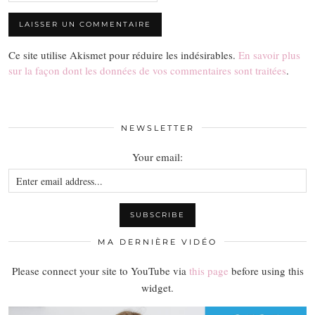
Ce site utilise Akismet pour réduire les indésirables.
En savoir plus
sur la façon dont les données de vos commentaires sont traitées
.
NEWSLETTER
Your email:
MA DERNIÈRE VIDÉO
Please connect your site to YouTube via
this page
before using this
widget.