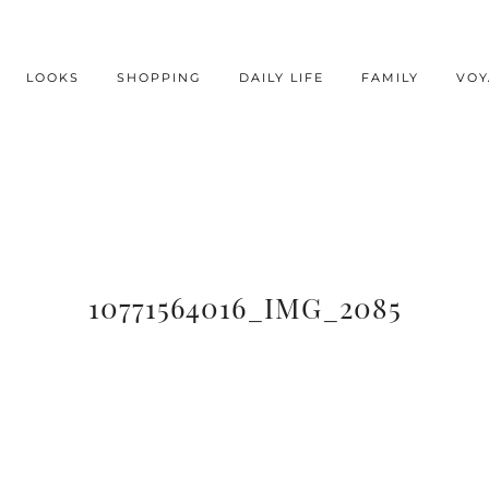
LOOKS
SHOPPING
DAILY LIFE
FAMILY
VOY
10771564016_IMG_2085