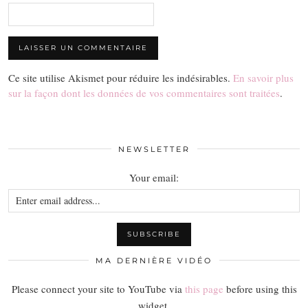
Ce site utilise Akismet pour réduire les indésirables.
En savoir plus
sur la façon dont les données de vos commentaires sont traitées
.
NEWSLETTER
Your email:
MA DERNIÈRE VIDÉO
Please connect your site to YouTube via
this page
before using this
widget.