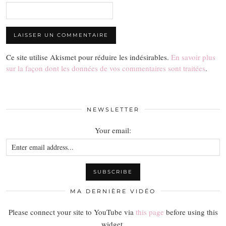
Ce site utilise Akismet pour réduire les indésirables.
En savoir plus
sur la façon dont les données de vos commentaires sont traitées
.
NEWSLETTER
Your email:
MA DERNIÈRE VIDÉO
Please connect your site to YouTube via
this page
before using this
widget.