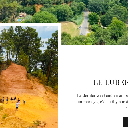
LE LUBE
Le dernier weekend en amoure
un mariage, c’était il y a tro
l