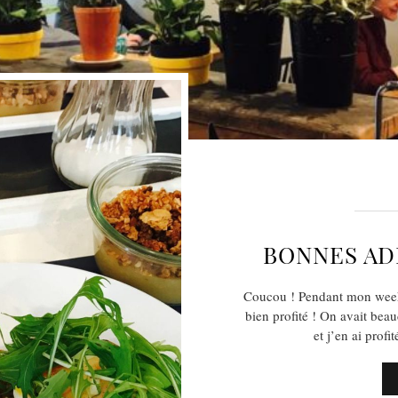
BONNES AD
Coucou ! Pendant mon week
bien profité ! On avait bea
et j’en ai prof