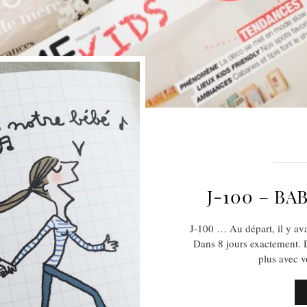
J-100 – BA
J-100 … Au départ, il y ava
Dans 8 jours exactement. 
plus avec v