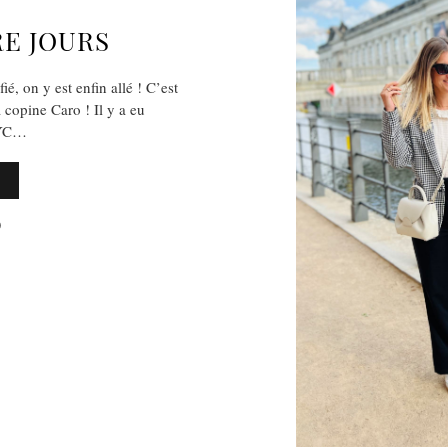
RE JOURS
é, on y est enfin allé ! C’est
 copine Caro ! Il y a eu
NYC…