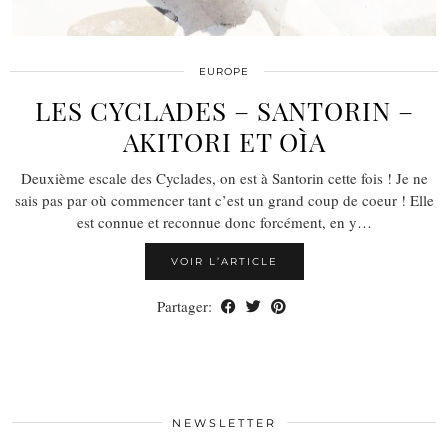
EUROPE
LES CYCLADES – SANTORIN –
AKITORI ET OÌA
Deuxième escale des Cyclades, on est à Santorin cette fois ! Je ne
sais pas par où commencer tant c’est un grand coup de coeur ! Elle
est connue et reconnue donc forcément, en y…
VOIR L’ARTICLE
Partager:
NEWSLETTER