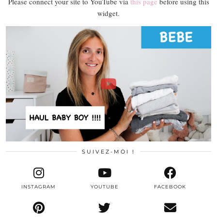
Please connect your site to YouTube via
this page
before using this
widget.
SUIVEZ-MOI !
INSTAGRAM
YOUTUBE
FACEBOOK