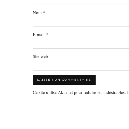
Nom
*
E-mail
*
Site web
Ce site utilise Akismet pour réduire les indésirables.
E