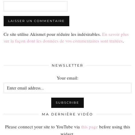
Ce site utilise Akismet pour réduire les indésirables.
En savoir plus
sur la façon dont les données de vos commentaires sont traitées
.
NEWSLETTER
Your email:
MA DERNIÈRE VIDÉO
Please connect your site to YouTube via
this page
before using this
widget.