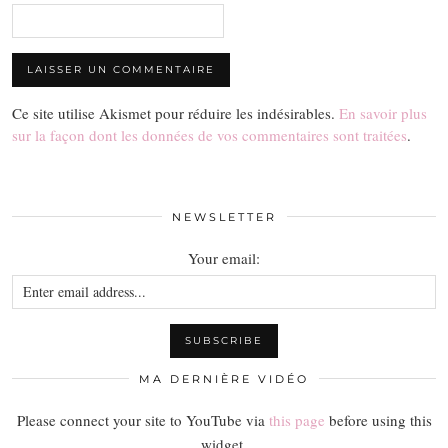
Ce site utilise Akismet pour réduire les indésirables.
En savoir plus
sur la façon dont les données de vos commentaires sont traitées
.
NEWSLETTER
Your email:
MA DERNIÈRE VIDÉO
Please connect your site to YouTube via
this page
before using this
widget.