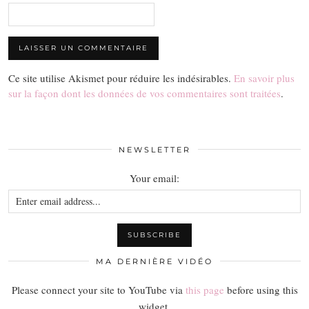
Ce site utilise Akismet pour réduire les indésirables.
En savoir plus
sur la façon dont les données de vos commentaires sont traitées
.
NEWSLETTER
Your email:
MA DERNIÈRE VIDÉO
Please connect your site to YouTube via
this page
before using this
widget.