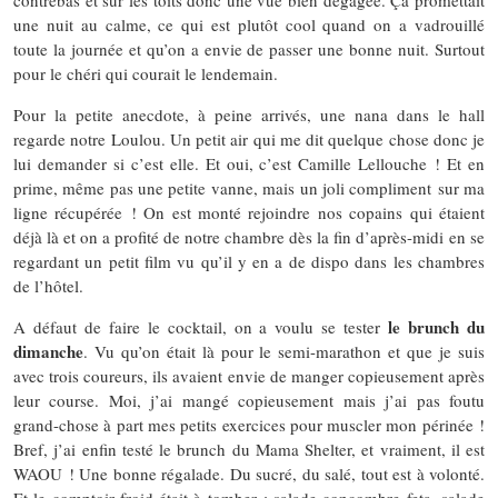
une nuit au calme, ce qui est plutôt cool quand on a vadrouillé
toute la journée et qu’on a envie de passer une bonne nuit. Surtout
pour le chéri qui courait le lendemain.
Pour la petite anecdote, à peine arrivés, une nana dans le hall
regarde notre Loulou. Un petit air qui me dit quelque chose donc je
lui demander si c’est elle. Et oui, c’est Camille Lellouche ! Et en
prime, même pas une petite vanne, mais un joli compliment sur ma
ligne récupérée ! On est monté rejoindre nos copains qui étaient
déjà là et on a profité de notre chambre dès la fin d’après-midi en se
regardant un petit film vu qu’il y en a de dispo dans les chambres
de l’hôtel.
le brunch du
A défaut de faire le cocktail, on a voulu se tester
dimanche
. Vu qu’on était là pour le semi-marathon et que je suis
avec trois coureurs, ils avaient envie de manger copieusement après
leur course. Moi, j’ai mangé copieusement mais j’ai pas foutu
grand-chose à part mes petits exercices pour muscler mon périnée !
Bref, j’ai enfin testé le brunch du Mama Shelter, et vraiment, il est
WAOU ! Une bonne régalade. Du sucré, du salé, tout est à volonté.
Et le comptoir froid était à tomber : salade concombre feta, salade