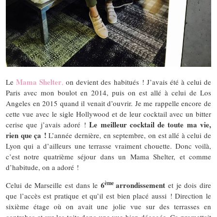
Mama Shelter
Le
,
on devient des habitués ! J’avais été à celui de
Paris avec mon boulot en 2014, puis on est allé à celui de Los
Angeles en 2015 quand il venait d’ouvrir. Je me rappelle encore de
cette vue avec le sigle Hollywood et de leur cocktail avec un bitter
Le meilleur cocktail de toute ma vie,
cerise que j’avais adoré !
rien que ça !
L’année dernière, en septembre, on est allé à celui de
Lyon qui a d’ailleurs une terrasse vraiment chouette. Donc voilà,
c’est notre quatrième séjour dans un Mama Shelter, et comme
d’habitude, on a adoré !
ème
6
arrondissement
Celui de Marseille est dans le
et je dois dire
que l’accès est pratique et qu’il est bien placé aussi ! Direction le
sixième étage où on avait une jolie vue sur des terrasses en
contrebas et sur les toits donc une vue bien dégagée. Ça promettait