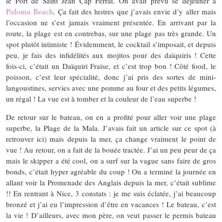
le Port de Saint Jean Cap Ferrat. On avait prévu se déjeuner à
Paloma Beach
. Ça fait des lustres que j’avais envie d’y aller mais
l’occasion ne s’est jamais vraiment présentée. En arrivant par la
route, la plage est en contrebas, sur une plage pas très grande. Un
spot plutôt intimiste ! Évidemment, le cocktail s’imposait, et depuis
peu, je fais des infidélités aux mojitos pour des daïquiris ! Cette
fois-ci, c’était un Daïquiri Fraise, et c’est trop bon ! Côté food, le
poisson, c’est leur spécialité, donc j’ai pris des sortes de mini-
langoustines, servies avec une pomme au four et des petits légumes,
un régal ! La vue est à tomber et la couleur de l’eau superbe !
De retour sur le bateau, on en a profité pour aller voir une plage
superbe, la Plage de la Mala. J’avais fait un article sur ce spot (à
retrouver ici) mais depuis la mer, ça change vraiment le point de
vue ! Au retour, on a fait de la bouée tractée. J’ai un peu peur de ça
mais le skipper a été cool, on a surf sur la vague sans faire de gros
bonds, c’était hyper agréable du coup ! On a terminé la journée en
allant voir la Promenade des Anglais depuis la mer, c’était sublime
!! En rentrant à Nice, 3 constats : je me suis éclatée, j’ai beaucoup
bronzé et j’ai eu l’impression d’être en vacances ! Le bateau, c’est
la vie ! D’ailleurs, avec mon père, on veut passer le permis bateau