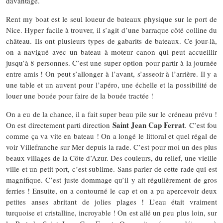
davantage.
Rent my boat est le seul loueur de bateaux physique sur le port de
Nice. Hyper facile à trouver, il s’agit d’une barraque côté colline du
château. Ils ont plusieurs types de gabarits de bateaux. Ce jour-là,
on a navigué avec un bateau à moteur canon qui peut accueillir
jusqu’à 8 personnes. C’est une super option pour partir à la journée
entre amis ! On peut s’allonger à l’avant, s’asseoir à l’arrière. Il y a
une table et un auvent pour l’apéro, une échelle et la possibilité de
louer une bouée pour faire de la bouée tractée !
On a eu de la chance, il a fait super beau pile sur le créneau prévu !
Saint Jean Cap Ferrat
On est directement parti direction
. C’est fou
comme ça va vite en bateau ! On a longé le littoral et quel régal de
voir Villefranche sur Mer depuis la rade. C’est pour moi un des plus
beaux villages de la Côte d’Azur. Des couleurs, du relief, une vieille
ville et un petit port, c’est sublime. Sans parler de cette rade qui est
magnifique. C’est juste dommage qu’il y ait régulièrement de gros
ferries ! Ensuite, on a contourné le cap et on a pu apercevoir deux
petites anses abritant de jolies plages ! L’eau était vraiment
turquoise et cristalline, incroyable ! On est allé un peu plus loin, sur