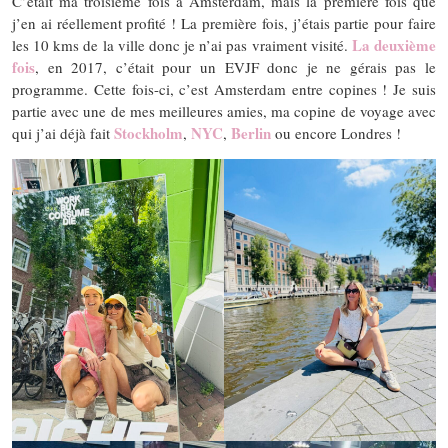
C’était ma troisième fois à Amsterdam, mais la première fois que
j’en ai réellement profité ! La première fois, j’étais partie pour faire
La deuxième
les 10 kms de la ville donc je n’ai pas vraiment visité.
fois
, en 2017, c’était pour un EVJF donc je ne gérais pas le
programme. Cette fois-ci, c’est Amsterdam entre copines ! Je suis
partie avec une de mes meilleures amies, ma copine de voyage avec
Stockholm
NYC
Berlin
qui j’ai déjà fait
,
,
ou encore Londres !