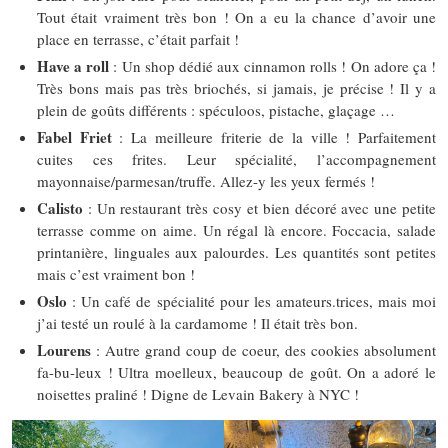
Tout était vraiment très bon ! On a eu la chance d’avoir une
place en terrasse, c’était parfait !
Have a roll
: Un shop dédié aux cinnamon rolls ! On adore ça !
Très bons mais pas très briochés, si jamais, je précise ! Il y a
plein de goûts différents : spéculoos, pistache, glaçage …
Fabel Friet
: La meilleure friterie de la ville ! Parfaitement
cuites ces frites. Leur spécialité, l’accompagnement
mayonnaise/parmesan/truffe. Allez-y les yeux fermés !
Calisto
: Un restaurant très cosy et bien décoré avec une petite
terrasse comme on aime. Un régal là encore. Foccacia, salade
printanière, linguales aux palourdes. Les quantités sont petites
mais c’est vraiment bon !
Oslo
: Un café de spécialité pour les amateurs.trices, mais moi
j’ai testé un roulé à la cardamome ! Il était très bon.
Lourens
: Autre grand coup de coeur, des cookies absolument
fa-bu-leux ! Ultra moelleux, beaucoup de goût. On a adoré le
noisettes praliné ! Digne de Levain Bakery à NYC !