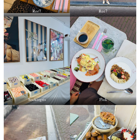
Ree7
Ree7
Sockergris
Pluk