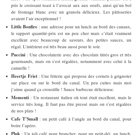
pris le croissant toast à l’avocat aux aux oeufs, ainsi qu’un bol
de fromage blanc avec un granola délicieux. Les pâtisseries
avaient l’air exceptionnel !
Little Bonfire
: une adresse pour un lunch au bord des canaux,
le rapport quantité-prix est un peu cher mais c’était vraiment
excellent avec beaucoup de saveurs, des petites sauces, un
régal. L’intérieur est très beau aussi pour le soir.
Puccini
: Une chocolaterie avec des chocolats titrés gros et très
gourmands, mais on s’est régalées, notamment avec celui à la
cannelle !
Heertje Friet
: Une friterie qui propose des cornets à grignoter
sur place ou sur le bord du canal. Un peu cuites mais moi
j’aime quand ça croustille ! Sauce barbecue délicieuse.
Momenti
: Un restaurant italien où tout était excellent, mais le
service très long. Il faut pas être pressé mais on s’est régalées
de nos plats !
Cafe T’Small
: un petit café à l’angle au bord du canal, pour
boire l’apéro.
Pluk
: Un joli café pour brancher, pour un petit-déj, un lunch.