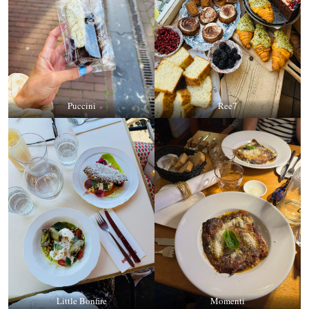
Puccini
Ree7
Little Bonfire
Momenti