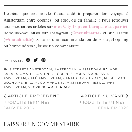
J’espère que cet article t’aura aidé à préparer ton voyage à
Amsterdam entre copines, ou solo, ou en famille ! Pour retrouver
mes City-trips en Europe, c’est par ici
tous mes autres articles sur
.
@maudinettte
Retrouve-moi aussi sur Instagram (
) et sur Tiktok
@maudinettte
(
). Si tu as une recommandation de visite, shopping
ou bonne adresse, laisse un commentaire !
PARTAGER:
9 STREETS AMSTERDAM
,
AMSTERDAM
,
AMSTERDAM BALADE
CANAUX
,
AMSTERDAM ENTRE COPINES
,
BONNES ADRESSES
AMSTERDAM
,
CAFÉ AMSTERDAM
,
CANAUX AMSTERDAM
,
MUSÉE VAN
GOGH AMSTERDAM
,
OÙ MANGER À AMSTERDAM
,
RESTAURANT
AMSTERDAM
,
SHOPPING AMSTERDAM
ARTICLE PRÉCÉDENT
ARTICLE SUIVANT
PRODUITS TERMINÉS –
PRODUITS TERMINES –
JANVIER 2026
FÉVRIER 2026
LAISSER UN COMMENTAIRE