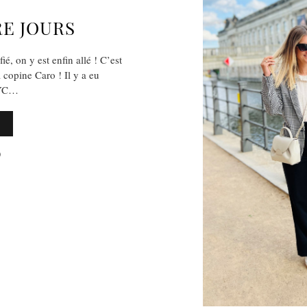
RE JOURS
é, on y est enfin allé ! C’est
 copine Caro ! Il y a eu
NYC…