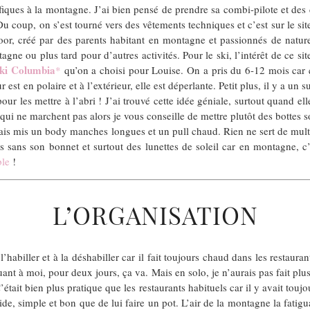
iques à la montagne. J’ai bien pensé de prendre sa combi-pilote et des c
 Du coup, on s’est tourné vers des vêtements techniques et c’est sur le si
tdoor, créé par des parents habitant en montagne et passionnés de nat
gne ou plus tard pour d’autres activités. Pour le ski, l’intérêt de ce s
ski Columbia
*
qu’on a choisi pour Louise. On a pris du 6-12 mois car ç
 est en polaire et à l’extérieur, elle est déperlante. Petit plus, il y a u
our les mettre à l’abri ! J’ai trouvé cette idée géniale, surtout quand ell
s qui ne marchent pas alors je vous conseille de mettre plutôt des bottes
vais mis un body manches longues et un pull chaud. Rien ne sert de multi
is sans son bonnet et surtout des lunettes de soleil car en montagne, c’e
ble
!
L’ORGANISATION
habiller et à la déshabiller car il fait toujours chaud dans les restauran
ant à moi, pour deux jours, ça va. Mais en solo, je n’aurais pas fait pl
’était bien plus pratique que les restaurants habituels car il y avait to
ide, simple et bon que de lui faire un pot. L’air de la montagne la fatiguai