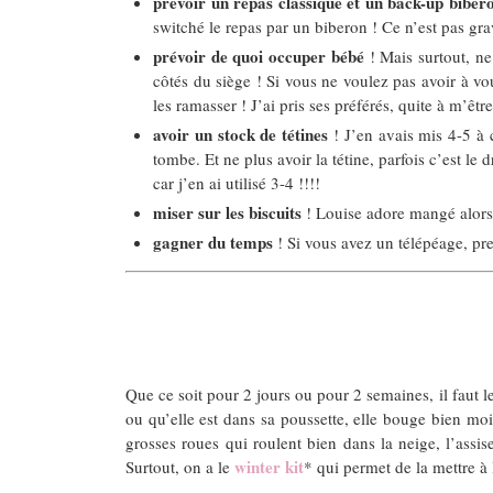
prévoir un repas classique et un back-up biber
switché le repas par un biberon ! Ce n’est pas gr
prévoir de quoi occuper bébé
! Mais surtout, ne
côtés du siège ! Si vous ne voulez pas avoir à vou
les ramasser ! J’ai pris ses préférés, quite à m’ê
avoir un stock de tétines
! J’en avais mis 4-5 à c
tombe. Et ne plus avoir la tétine, parfois c’est le
car j’en ai utilisé 3-4 !!!!
miser sur les biscuits
! Louise adore mangé alors q
gagner du temps
! Si vous avez un télépéage, pren
Que ce soit pour 2 jours ou pour 2 semaines, il faut le
ou qu’elle est dans sa poussette, elle bouge bien mo
grosses roues qui roulent bien dans la neige, l’assi
winter kit
Surtout, on a le
* qui permet de la mettre à 