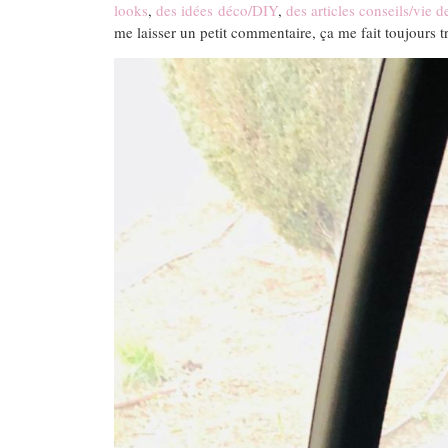
looks
,
des idées déco/DIY
,
des articles conseils/vie
me laisser un petit commentaire, ça me fait toujours tr