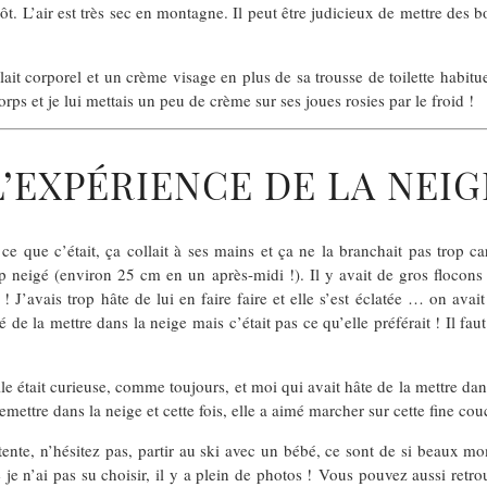
. L’air est très sec en montagne. Il peut être judicieux de mettre des bol
it corporel et un crème visage en plus de sa trousse de toilette habituell
corps et je lui mettais un peu de crème sur ses joues rosies par le froid !
L’EXPÉRIENCE DE LA NEIG
que c’était, ça collait à ses mains et ça ne la branchait pas trop car i
up neigé (environ 25 cm en un après-midi !). Il y avait de gros flocons e
! J’avais trop hâte de lui en faire faire et elle s’est éclatée … on avai
 de la mettre dans la neige mais c’était pas ce qu’elle préférait ! Il fau
lle était curieuse, comme toujours, et moi qui avait hâte de la mettre dans 
emettre dans la neige et cette fois, elle a aimé marcher sur cette fine couc
 tente, n’hésitez pas, partir au ski avec un bébé, ce sont de si beaux m
 n’ai pas su choisir, il y a plein de photos ! Vous pouvez aussi retrou