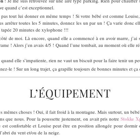
on
! Je me suis retrouvée sur une aire type parking. Rien pour chauffer so
ave quand c’est exceptionnel.
 pas tout lui donner en même temps ! Si votre bébé est comme Louise, au
s arrêter toutes les 5 minutes, donnez les un par un ! Ça varie donc elle 
tre tapée 20 minutes de xylophone !!!
ôté de moi. Là encore, quand elle a commencé à en avoir marre, j’ai sort
 drame ! Alors j’en avais 4/5 ! Quand l’une tombait, au moment où elle réc
uand elle s’impatiente, rien ne vaut un biscuit pour la faire tenir un peu
ez-le ! Sur un long trajet, ça grapille toujours de bonnes minutes et ça é
L’ÉQUIPEMENT
s mêmes choses ! Oui, il fait froid à la montagne. Mais surtout, un bébé 
Stokke X
ins que nous. Pour la poussette justement, on avait pris notre
se est confortable et Louise peut être en position allongée pour dorm
l’abri du vent et/ou de la neige.