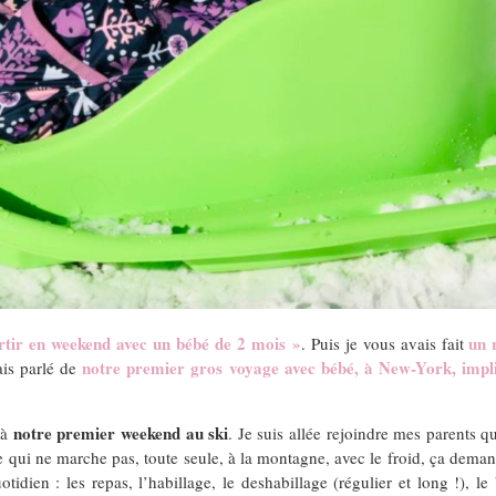
ir en weekend avec un bébé de 2 mois »
un 
. Puis je vous avais fait
notre premier gros voyage avec bébé, à New-York, impli
ais parlé de
notre premier weekend au ski
 à
. Je suis allée rejoindre mes parents 
e qui ne marche pas, toute seule, à la montagne, avec le froid, ça demand
otidien : les repas, l’habillage, le deshabillage (régulier et long !), 