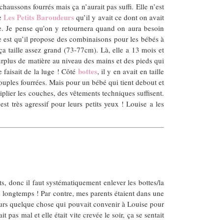
haussons fourrés mais ça n’aurait pas suffi. Elle n’est
Les Petits Baroudeurs
te
qu’il y avait ce dont on avait
ure. Je pense qu’on y retournera quand on aura besoin
ite est qu’il propose des combinaisons pour les bébés à
a taille assez grand (73-77cm). Là, elle a 13 mois et
n surplus de matière au niveau des mains et des pieds qui
bottes
e faisait de la luge ! Côté
, il y en avait en taille
 souples fourrées. Mais pour un bébé qui tient debout et
plier les couches, des vêtements techniques suffisent.
st très agressif pour leurs petits yeux ! Louise a les
ts, donc il faut systématiquement enlever les bottes/la
us longtemps ! Par contre, mes parents étaient dans une
ujours quelque chose qui pouvait convenir à Louise pour
t pas mal et elle était vite crevée le soir, ça se sentait