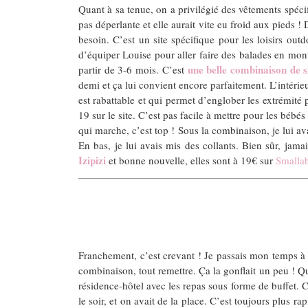
Quant à sa tenue, on a privilégié des vêtements spécif
pas déperlante et elle aurait vite eu froid aux pieds !
besoin. C’est un site spécifique pour les loisirs ou
d’équiper Louise pour aller faire des balades en monta
une belle combinaison de 
partir de 3-6 mois. C’est
demi et ça lui convient encore parfaitement. L’intérieur
est rabattable et qui permet d’englober les extrémité p
19 sur le site. C’est pas facile à mettre pour les bébé
qui marche, c’est top ! Sous la combinaison, je lui a
En bas, je lui avais mis des collants. Bien sûr, jama
Izipizi
et bonne nouvelle, elles sont à 19€ sur
Smalla
Franchement, c’est crevant ! Je passais mon temps à l’
combinaison, tout remettre. Ça la gonflait un peu ! Qu
résidence-hôtel avec les repas sous forme de buffet. C
le soir, et on avait de la place. C’est toujours plus rap