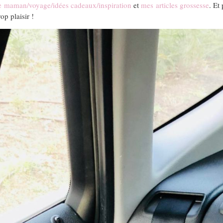
 de maman/voyage/idées cadeaux/inspiration
et
mes articles grossesse
. Et
op plaisir !