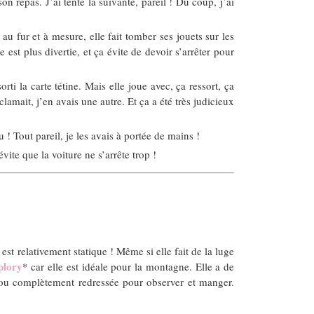
n repas. J’ai tenté la suivante, pareil ! Du coup, j’ai
 fur et à mesure, elle fait tomber ses jouets sur les
est plus divertie, et ça évite de devoir s’arrêter pour
i la carte tétine. Mais elle joue avec, ça ressort, ça
lamait, j’en avais une autre. Et ça a été très judicieux
 ! Tout pareil, je les avais à portée de mains !
vite que la voiture ne s’arrête trop !
est relativement statique ! Même si elle fait de la luge
plory
* car elle est idéale pour la montagne. Elle a de
ir ou complètement redressée pour observer et manger.