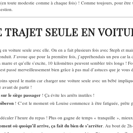
s (en toute modestie comme à chaque fois) ! Comme toujours, pour être t
estion.
E TRAJET SEULE EN VOITU
en voiture seule avec elle. On en a fait plusieurs fois avec Steph et ma
onduit. J’avoue que pour la première fois, j’appréhendais un peu car la 
 a marre et qu’elle s’excite, 10 kilomètres peuvent sembler très longs !
s’est passé merveilleusement bien grâce à pas mal d’astuces que je vous
ns speed le matin car charger une voiture seule avec un bébé implique pl
 avant de partir !
t sur le siège passager
! Ça évite les arrêts inutiles !
biberon
! C’est le moment où Louise commence à être fatiguée, prête p
décaler l’heure du repas ! Plus on gagne de temps « tranquille », mieux 
ment où quoiqu’il arrive, ça fait du bien de s’arrêter
. Au bout de 2h