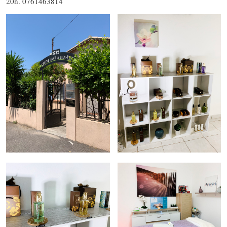
20h. 0761463814