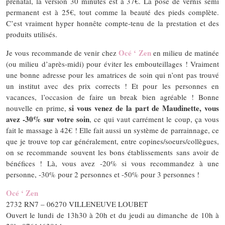
prénatal, la version 30 minutes est à 37€. La pose de vernis semi
permanent est à 25€, tout comme la beauté des pieds complète.
C’est vraiment hyper honnête compte-tenu de la prestation et des
produits utilisés.
Océ ‘ Zen
Je vous recommande de venir chez
en milieu de matinée
(ou milieu d’après-midi) pour éviter les embouteillages ! Vraiment
une bonne adresse pour les amatrices de soin qui n’ont pas trouvé
un institut avec des prix corrects ! Et pour les personnes en
vacances, l’occasion de faire un break bien agréable ! Bonne
si vous venez de la part de Maudinette, vous
nouvelle en prime,
avez -30% sur votre soin
, ce qui vaut carrément le coup, ça vous
fait le massage à 42€ ! Elle fait aussi un système de parrainnage, ce
que je trouve top car généralement, entre copines/soeurs/collègues,
on se recommande souvent les bons établissements sans avoir de
bénéfices ! Là, vous avez -20% si vous recommandez à une
personne, -30% pour 2 personnes et -50% pour 3 personnes !
Océ ‘ Zen
2732 RN7 – 06270 VILLENEUVE LOUBET
Ouvert le lundi de 13h30 à 20h et du jeudi au dimanche de 10h à